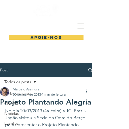
Apoie-nos
Post
Todos os posts
Marcelo Asamura
Todos os posts
20 de mar. de 2013
1 min de leitura
Projeto Plantando Alegria
CN2019
No dia 20/03/2013 (4a. feira) a JCI Brasil-
Notícias
Japão visitou a Sede da Obra do Berço 
Eventos
para apresentar o Projeto Plantando 