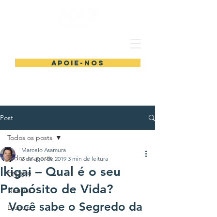
Apoie-nos
Post
Todos os posts
Marcelo Asamura
Todos os posts
2 de ago. de 2019
3 min de leitura
Ikigai – Qual é o seu
CN2019
Propósito de Vida?
Notícias
Você sabe o Segredo da 
Eventos