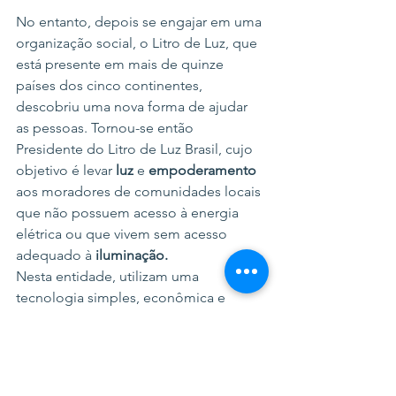
No entanto, depois se engajar em uma 
organização social, o Litro de Luz, que 
está presente em mais de quinze 
países dos cinco continentes, 
descobriu uma nova forma de ajudar 
as pessoas. Tornou-se então 
Presidente do Litro de Luz Brasil, cujo 
objetivo é levar 
luz 
e 
empoderamento
aos moradores de comunidades locais 
que não possuem acesso à energia 
elétrica ou que vivem sem acesso 
adequado à 
iluminação.
Nesta entidade, utilizam uma 
tecnologia simples, econômica e 
sustentável, composta por garrafas 
plásticas, canos PVC, painéis solares e 
lâmpadas LED. Por meio dessa 
tecnologia solar, a organização 