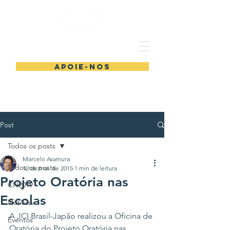
Apoie-nos
Post
Todos os posts
Marcelo Asamura
Todos os posts
12 de mai. de 2015
1 min de leitura
Projeto Oratória nas
CN2019
Escolas
Notícias
A JCI Brasil-Japão realizou a Oficina de 
Eventos
Oratória do Projeto Oratória nas 